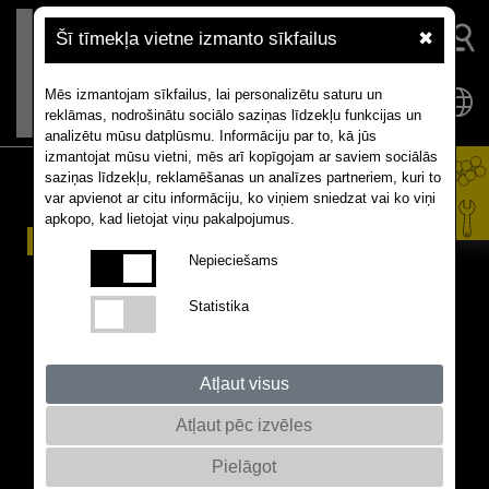
Šī tīmekļa vietne izmanto sīkfailus
✖
Mēs izmantojam sīkfailus, lai personalizētu saturu un
reklāmas, nodrošinātu sociālo saziņas līdzekļu funkcijas un
analizētu mūsu datplūsmu. Informāciju par to, kā jūs
izmantojat mūsu vietni, mēs arī kopīgojam ar saviem sociālās
saziņas līdzekļu, reklamēšanas un analīzes partneriem, kuri to
var apvienot ar citu informāciju, ko viņiem sniedzat vai ko viņi
apkopo, kad lietojat viņu pakalpojumus.
We know rapeseed. Mēs
Nepieciešams
zinām rapšu.
Statistika
Atļaut visus
Atļaut pēc izvēles
Pielāgot