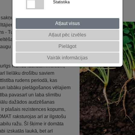
Statistika
 sakņu augoņiem izturīgs hibrīds,
Atļaut visus
dītājiem.
ms - TuYV un Rlm7, lai papildus
Atļaut pēc izvēles
eltēšanas vīrusu un fomozi.
Pielāgot
ugu attīstība rudenī, laba
Vairāk informācijas
urīgs hibrīds lauksaimniekiem,
 arī lielāku drošību saviem
tīstība rudens periodā, kas
ē un labāku pielāgošanos vēlajiem
stība pavasarī un laba slimību
nciālu dažādos audzēšanas
ir plašais rezistences kopums,
AT raksturojas arī ar ilgstošu
abilu ražu. Šī šķirne ir domāta
bi izskatās laukā, bet arī