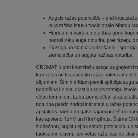
Augsts ražas potenciāls – pret krustziežu
kura ražība ir tuvu tradicionālo hibrīdu rā
Hibrīdam ir vairāku noturības gēnu kopu
nodrošinātu auga noturību pret rāceņu dz
Elastīga un stabila audzēšana – spēcīga a
ziemcietība un augsta ražības noturība.
CROMAT ir pret krustziežu sakņu augoņiem izt
kuri vēlas ne tikai augstu ražas potenciālu, bet
sējumiem. Šim hibrīdam piemīt spēcīga augu at
nodrošina lielāku elastību sējas termiņu izvēl
sējas termiņiem. Laba ziemcietība, strauja attī
noturība palīdz nodrošināt stabilu ražas pote
apstākļos. Viena no galvenajām priekšrocībām 
kas apvieno TuYV un Rlm7 gēnus. Šķirne CROM
ziedēšanu, augstu eļļas satura potenciālu un st
lauksaimniekiem, kuri vēlas ražu, kas ne tikai la