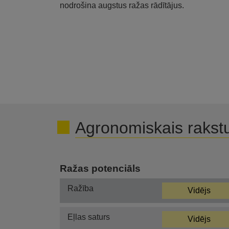
nodrošina augstus ražas rādītājus.
Agronomiskais rakst
Ražas potenciāls
Ražība
Vidējs
Eļlas saturs
Vidējs