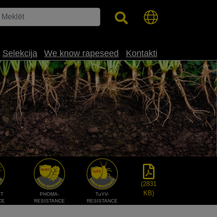
Selekcija
We know rapeseed
Kontakti
(2831
KB)
OT
PHOMA-
TuYV-
CE
RESISTANCE
RESISTANCE