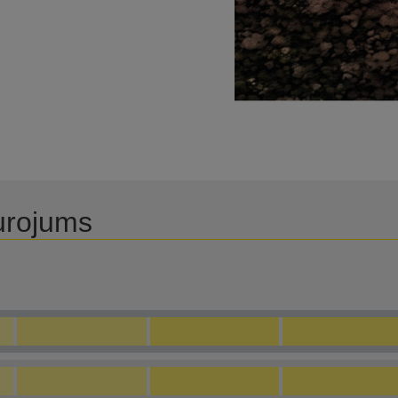
urojums