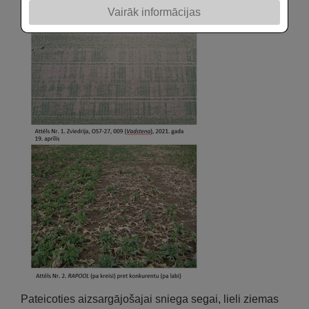
Vairāk informācijas
ziemcietības, jo tā atkal kļūst par nozīmīgu īpašību.
Pateicoties aizsargājošajai sniega segai, lieli ziemas