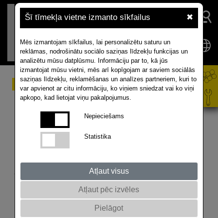
Šī tīmekļa vietne izmanto sīkfailus
✖
Mēs izmantojam sīkfailus, lai personalizētu saturu un
reklāmas, nodrošinātu sociālo saziņas līdzekļu funkcijas un
analizētu mūsu datplūsmu. Informāciju par to, kā jūs
izmantojat mūsu vietni, mēs arī kopīgojam ar saviem sociālās
saziņas līdzekļu, reklamēšanas un analīzes partneriem, kuri to
Ziemcietība. Jaunie
var apvienot ar citu informāciju, ko viņiem sniedzat vai ko viņi
apkopo, kad lietojat viņu pakalpojumus.
rezultāti apliecina
Nepieciešams
RAPOOL uzticamību
Statistika
Pēdējā laikā vērojamās maigās ziemas un diskusijas
par klimata pārmaiņām sekmē tādu īpašību attīstīšanu
jaunajām hibrīdšķirnēm, kā piemēram, izturību pret
Atļaut visus
slimībām, sausumizturību vai ražības stabilitāti. Taču
Atļaut pēc izvēles
2020./2021. gada aukstā ziema, stiprāka sala viļņi un
lielais sniega segas biezums, īpaši Eiropas
Pielāgot
ziemeļrietumos parāda vajadzību pēc augstas