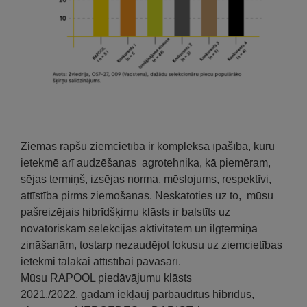
Ziemas rapšu ziemcietība ir kompleksa īpašība, kuru
ietekmē arī audzēšanas agrotehnika, kā piemēram,
sējas termiņš, izsējas norma, mēslojums, respektīvi,
attīstība pirms ziemošanas. Neskatoties uz to, mūsu
pašreizējais hibrīdšķirņu klāsts ir balstīts uz
novatoriskām selekcijas aktivitātēm un ilgtermiņa
zināšanām, tostarp nezaudējot fokusu uz ziemcietības
ietekmi tālākai attīstībai pavasarī.
Mūsu RAPOOL piedāvājumu klāsts
2021./2022. gadam iekļauj pārbaudītus hibrīdus,