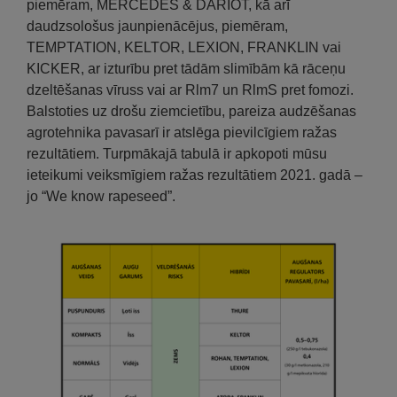
piemēram, MERCEDES & DARIOT, kā arī
daudzsološus jaunpienācējus, piemēram,
TEMPTATION, KELTOR, LEXION, FRANKLIN vai
KICKER, ar izturību pret tādām slimībām kā rāceņu
dzeltēšanas vīruss vai ar Rlm7 un RlmS pret fomozi.
Balstoties uz drošu ziemcietību, pareiza audzēšanas
agrotehnika pavasarī ir atslēga pievilcīgiem ražas
rezultātiem. Turpmākajā tabulā ir apkopoti mūsu
ieteikumi veiksmīgiem ražas rezultātiem 2021. gadā –
jo “We know rapeseed”.