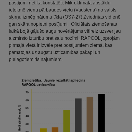
postījumi netika konstatēti. Mikroklimata apstākļu
ietekmē vienu pārbaudes vietu (Vadstena) no valsts
šķirņu izmēģinājumu tīkla (OS7-27) Zviedrijas vidienē
gan skāra nopietni postījumi. Oficiālais ziemošanas
laikā bojā gājušo augu novērtējums vēlreiz uzsver jau
aizmirsto izturību pret salu nozīmi. RAPOOL joprojām
pirmajā vietā ir izvēle pret postījumiem ziemā, kas
pamatojas uz augstu uzticamības pakāpi un
pielāgotiem risinājumiem.